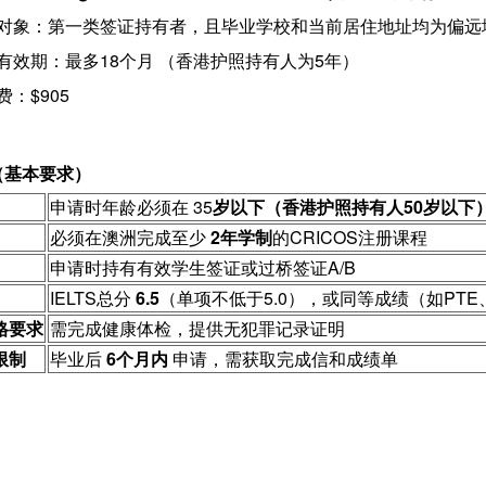
适用对象：第一类签证持有者，且毕业学校和当前居住地址均为偏远
签证有效期：最多18个月 （香港护照持有人为5年）
费：$905
（基本要求）
申请时年龄必须在 35
岁以下（香港护照持有人50岁以下
必须在澳洲完成至少
2年学制
的CRICOS注册课程
申请时持有有效学生签证或过桥签证A/B
IELTS总分
6.5
（单项不低于5.0），或同等成绩（如PTE、TO
格要求
需完成健康体检，提供无犯罪记录证明
限制
毕业后
6个月内
申请，需获取完成信和成绩单