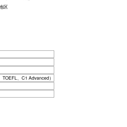
地区
）
EFL、C1 Advanced）